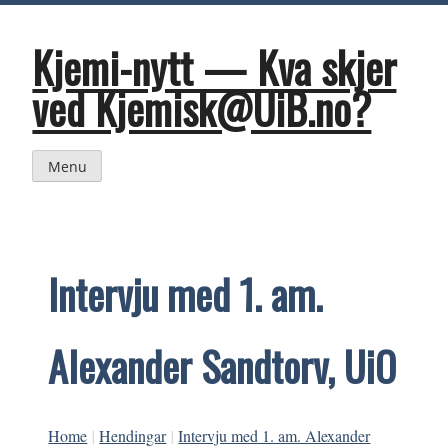
Skip
to
content
Kjemi-nytt — Kva skjer
ved Kjemisk@UiB.no?
Menu
Intervju med 1. am.
Alexander Sandtorv, UiO
Home
|
Hendingar
|
Intervju med 1. am. Alexander