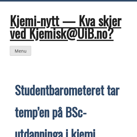
Skip
to
content
Kjemi-nytt — Kva skjer
ved Kjemisk@UiB.no?
Menu
Studentbarometeret tar
temp’en på BSc-
utdanninga i kjemi