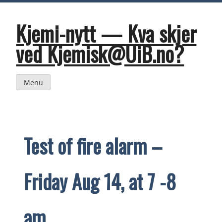
Skip
to
content
Kjemi-nytt — Kva skjer
ved Kjemisk@UiB.no?
Menu
Test of fire alarm –
Friday Aug 14, at 7 -8
am.