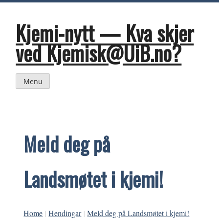
Skip
to
content
Kjemi-nytt — Kva skjer
ved Kjemisk@UiB.no?
Menu
Meld deg på
Landsmøtet i kjemi!
Home
|
Hendingar
|
Meld deg på Landsmøtet i kjemi!