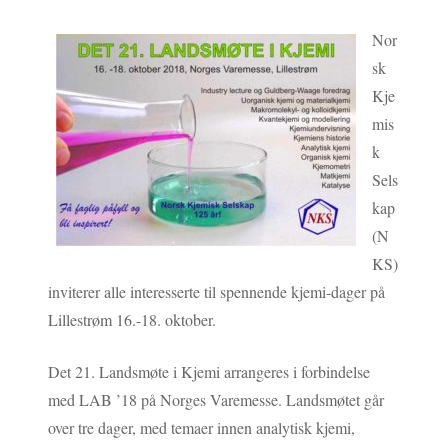
Nor
sk
Kje
mis
k
Sels
kap
(N
KS)
inviterer alle interesserte til spennende kjemi-dager på
Lillestrøm 16.-18. oktober.
Det 21. Landsmøte i Kjemi arrangeres i forbindelse
med LAB ’18 på Norges Varemesse. Landsmøtet går
over tre dager, med temaer innen analytisk kjemi,