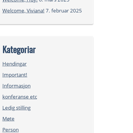
Welcome, Viviana!
7. februar 2025
Kategoriar
Hendingar
Important!
Informasjon
konferanse etc
Ledig stilling
Møte
Person