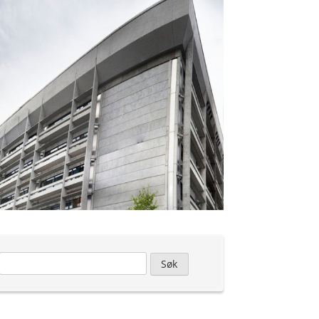
Leit
etter: