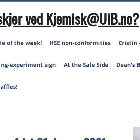
skjer ved Kjemisk@UiB.no?
le of the week!
HSE non-conformities
Cristin 
ing-experiment sign
At the Safe Side
Dean’s B
affles!