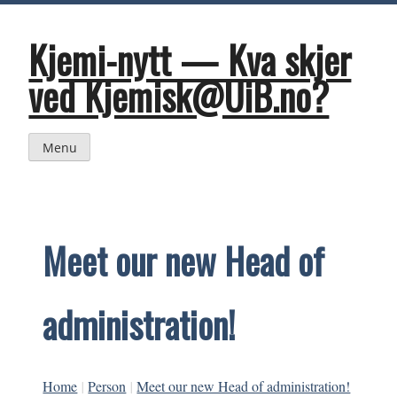
Skip
to
content
Kjemi-nytt — Kva skjer
ved Kjemisk@UiB.no?
Menu
Meet our new Head of
administration!
Home
|
Person
|
Meet our new Head of administration!